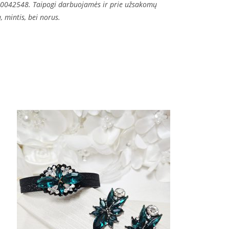
60042548. Taipogi darbuojamės ir prie užsakomų
ą, mintis, bei norus.