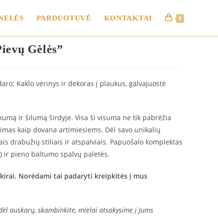
NELĖS
PARDUOTUVĖ
KONTAKTAI
0
ievų Gėlės”
ro: Kaklo vėrinys ir dekoras į plaukus, galvajuostė
kumą ir šilumą širdyje. Visa ši visuma ne tik pabrėžia
kimas kaip dovana artimiesiems. Dėl savo unikalių
iais drabužių stiliais ir atspalviais. Papuošalo komplektas
) ir pieno baltumo spalvų paletės.
skirai. Norėdami tai padaryti kreipkitės į mus
dėl auskarų, skambinkite, mielai atsakysime į Jums