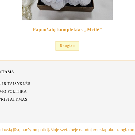
Papuošalų komplektas „Meilė”
Daugiau
NTAMS
 IR TAISYKLĖS
MO POLITIKA
PRISTATYMAS
eriausią Jūsų naršymo patirtį, šioje svetainėje naudojame slapukus (angl. cook