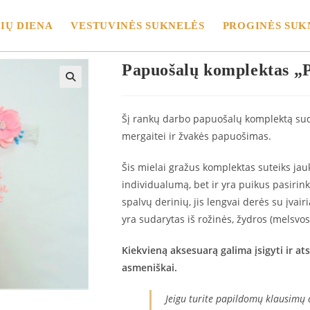
IŲ DIENA
VESTUVINĖS SUKNELĖS
PROGINĖS SUK
Papuošalų komplektas „P
Šį rankų darbo papuošalų komplektą suda
mergaitei ir žvakės papuošimas.
Šis mielai gražus komplektas suteiks jau
individualumą, bet ir yra puikus pasirin
spalvų derinių, jis lengvai derės su įvair
yra sudarytas iš rožinės, žydros (melsvos
Kiekvieną aksesuarą galima įsigyti ir at
asmeniškai.
Jeigu turite papildomų klausimų 