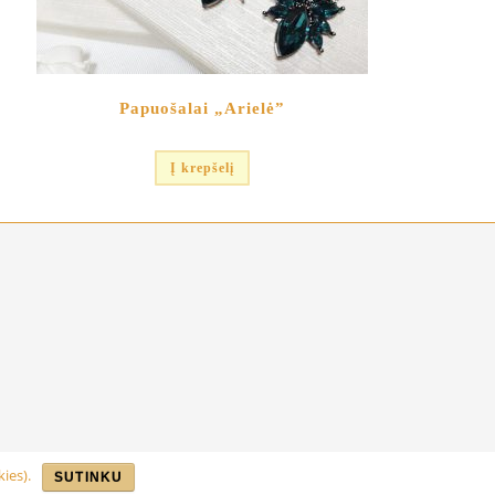
Papuošalai „Arielė”
Į krepšelį
ies).
SUTINKU